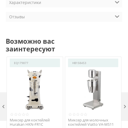
Характеристики
Отзывы
Возможно вас
заинтересуют
EQ179877
HB158453

Миксер для коктейлей
Миксер для молочных
Hurakan HKN-FR1C
коктейлей Viatto VA-MS11