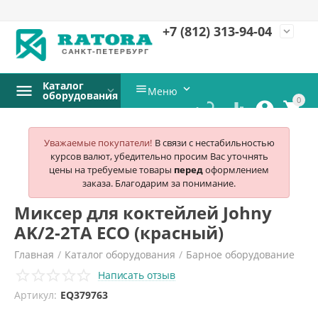
+7 (812)
313-94-04
expand_more
Каталог


Меню
оборудования
0




Уважаемые покупатели!
В связи с нестабильностью
курсов валют, убедительно просим Вас уточнять
цены на требуемые товары
перед
оформлением
заказа. Благодарим за понимание.
Миксер для коктейлей Johny
AK/2-2TA ECO (красный)
Главная
/
Каталог оборудования
/
Барное оборудование
Написать отзыв
/
Миксеры для коктейлей
/
Johny
/
Артикул:
EQ379763