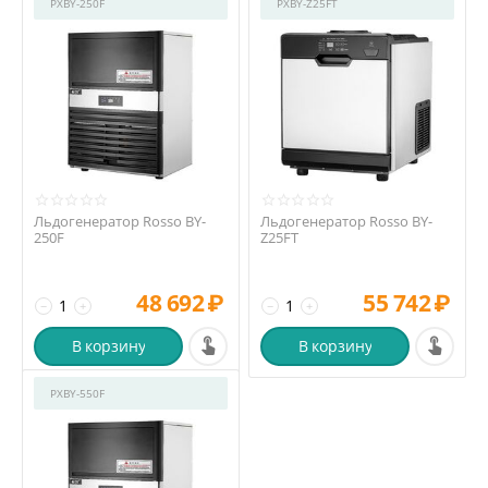
РХBY-250F
РХBY-Z25FT
Льдогенератор Rosso BY-
Льдогенератор Rosso BY-
250F
Z25FT
48 692
₽
55 742
₽
−
+
−
+
В корзину
В корзину
РХBY-550F