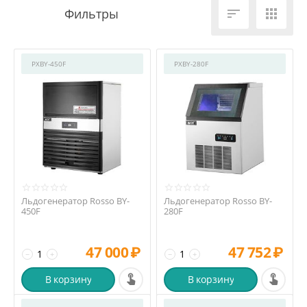


РХBY-450F
РХBY-280F
Льдогенератор Rosso BY-
Льдогенератор Rosso BY-
450F
280F
47 000
₽
47 752
₽
−
+
−
+
В корзину
В корзину