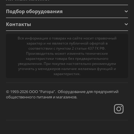
Подбор оборудования
Контакты
Вся информация о товарах на сайте носит справочный
характер и не является публичной офертой в
соответствии с пунктом 2 статьи 437 ГК РФ.
Производитель может изменять технические
характеристики товара без предварительного
уведомления. При покупке настоятельно рекомендуем
уточнять у менеджеров наличие желаемых функций и
характеристик.
© 1993-2026 ООО "Ратора". Оборудование для предприятий
общественного питания и магазинов.