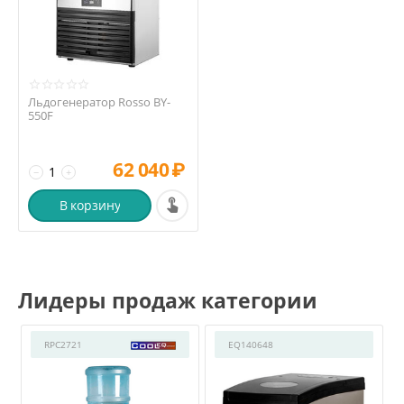
Льдогенератор Rosso BY-
550F
62 040
₽
−
+
В корзину
Лидеры продаж категории
RPC2721
EQ140648