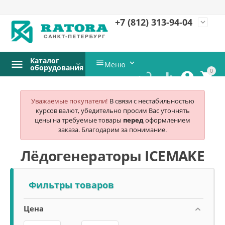
+7 (812)
313-94-04
expand_more
Каталог


Меню
оборудования
0




Уважаемые покупатели!
В связи с нестабильностью
курсов валют, убедительно просим Вас уточнять
цены на требуемые товары
перед
оформлением
заказа. Благодарим за понимание.
Лёдогенераторы ICEMAKE
Фильтры товаров
Цена