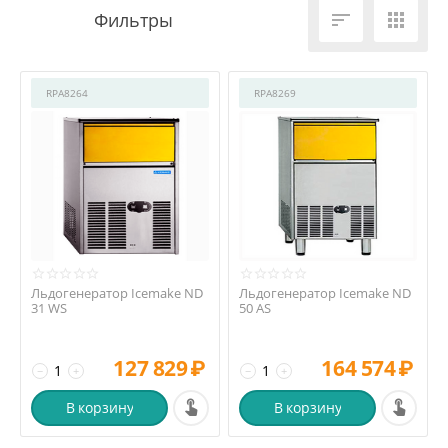


RPA8264
RPA8269
Льдогенератор Icemake ND
Льдогенератор Icemake ND
31 WS
50 AS
127 829
₽
164 574
₽
−
+
−
+
В корзину
В корзину