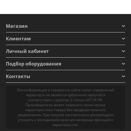
Магазин
Клиентам
Личный кабинет
Подбор оборудования
Контакты
Вся информация о товарах на сайте носит справочный
характер и не является публичной офертой в
соответствии с пунктом 2 статьи 437 ГК РФ.
Производитель может изменять технические
характеристики товара без предварительного
уведомления. При покупке настоятельно рекомендуем
уточнять у менеджеров наличие желаемых функций и
характеристик.