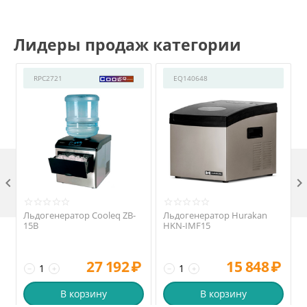
Лидеры продаж категории
RPC2721
EQ140648

Льдогенератор Cooleq ZB-
Льдогенератор Hurakan
15B
HKN-IMF15
27 192
₽
15 848
₽
−
+
−
+
В корзину
В корзину