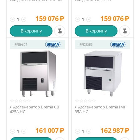
159 076
₽
159 076
₽
−
+
−
+
В корзину
В корзину
RPE9671
RPD3353
Льдогенератор Brema CB
Льдогенератор Brema IMF
425A HC
35A HC
161 007
₽
162 987
₽
−
+
−
+