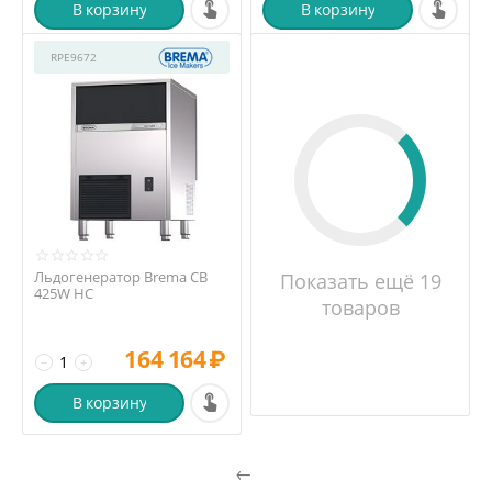
В корзину
В корзину
RPE9672
Льдогенератор Brema CB
Показать ещё 19
425W HC
товаров
164 164
₽
−
+
В корзину