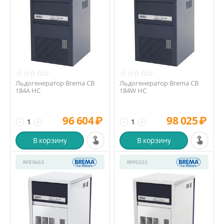
Льдогенератор Brema CB
Льдогенератор Brema CB
184A HC
184W HC
96 604
₽
98 025
₽
−
+
−
+
В корзину
В корзину
RPE9663
RPF0203