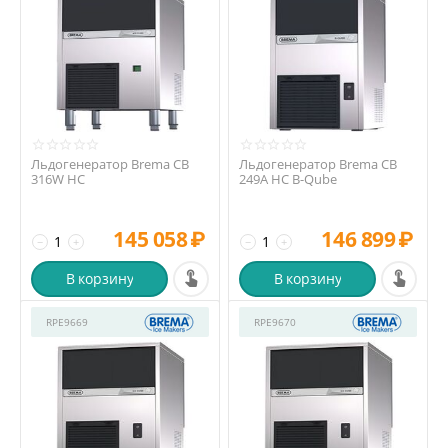
Льдогенератор Brema CB
Льдогенератор Brema CB
316W HC
249A HC B-Qube
145 058
₽
146 899
₽
−
+
−
+
В корзину
В корзину
RPE9669
RPE9670