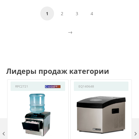
1
2
3
4
Лидеры продаж категории
RPC2721
EQ140648
