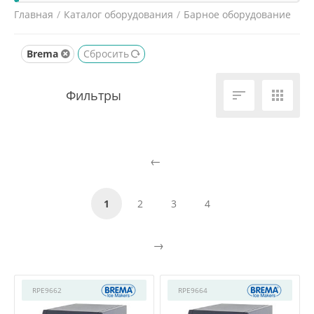
Главная
/
Каталог оборудования
/
Барное оборудование
/
Лёдогенераторы
/
Brema
Сбросить


1
2
3
4
RPE9662
RPE9664