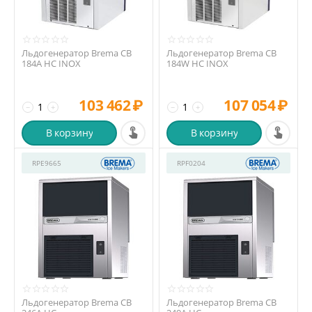
Льдогенератор Brema CB
Льдогенератор Brema CB
184A HC INOX
184W HC INOX
103 462
₽
107 054
₽
−
+
−
+
В корзину
В корзину
RPE9665
RPF0204
Льдогенератор Brema CB
Льдогенератор Brema CB