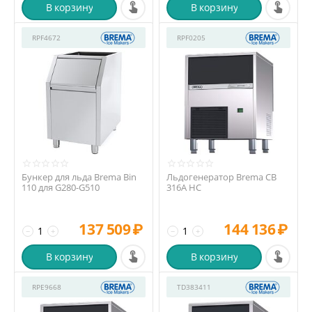
В корзину
В корзину
RPF4672
RPF0205
Бункер для льда Brema Bin
Льдогенератор Brema CB
110 для G280-G510
316A HC
137 509
₽
144 136
₽
−
+
−
+
В корзину
В корзину
RPE9668
TD383411