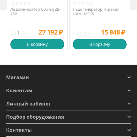
Льдогенератор Cooleq ZB-
Льдогенератор Hurakan
15B
HKN-IMF15
27 192
₽
15 848
₽
−
+
−
+
В корзину
В корзину
Магазин
Клиентам
Личный кабинет
Подбор оборудования
Контакты