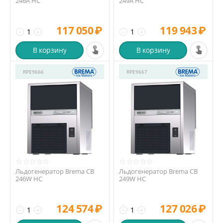
246A HC
249A HC
117 050
₽
119 943
₽
−
+
−
+
В корзину
В корзину
RPE9666
RPE9667
Льдогенератор Brema CB
Льдогенератор Brema CB
246W HC
249W HC
124 574
₽
127 026
₽
−
+
−
+