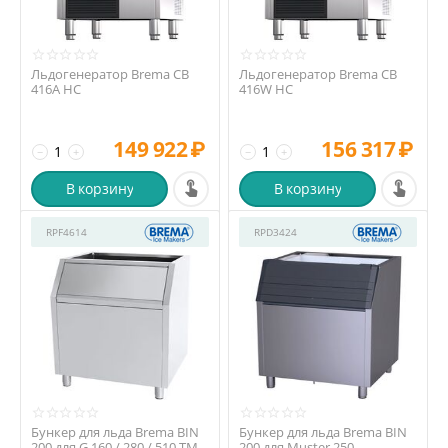
Льдогенератор Brema CB
Льдогенератор Brema CB
416A HC
416W HC
149 922
₽
156 317
₽
−
+
−
+
В корзину
В корзину
RPF4614
RPD3424
Бункер для льда Brema BIN
Бункер для льда Brema BIN
200 для G 160 / 280 / 510 TM
200 для Muster 250