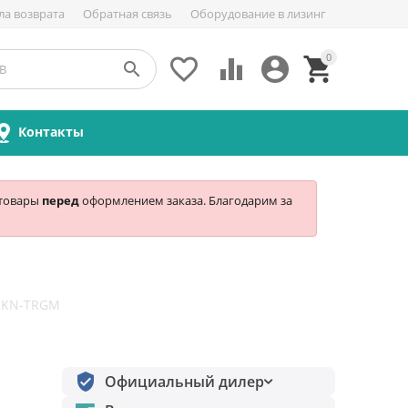
ла возврата
Обратная связь
Оборудование в лизинг
0





Контакты
 товары
перед
оформлением заказа. Благодарим за
 HKN-TRGM
Официальный дилер