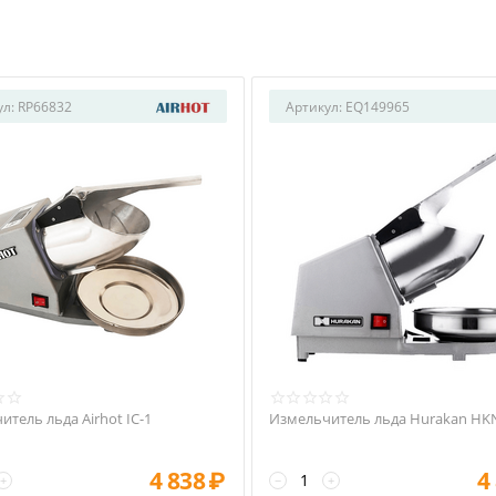
ул:
RP66832
Артикул:
EQ149965
тель льда Airhot IC-1
Измельчитель льда Hurakan HK
4 838
₽
4
+
−
+