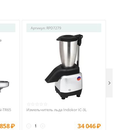
Артикул:
RPD7279
Артикул

N-TR65
Измельчитель льда Indokor IC-3L
Измельчи
 858
₽
34 046
₽
−
+
−
+