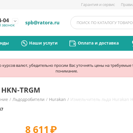
Гарантия и сервис
Прави
4-04
expand_more
spb@ratora.ru
й звонок
енды
Наши услуги
Оплата и доставка
ю курсов валют, убедительно просим Вас уточнять цены на требуемые
понимание.
n HKN-TRGM
ание
/
Льдодробители
/
Hurakan
/
Измельчитель льда Hurakan
47
8 611
₽