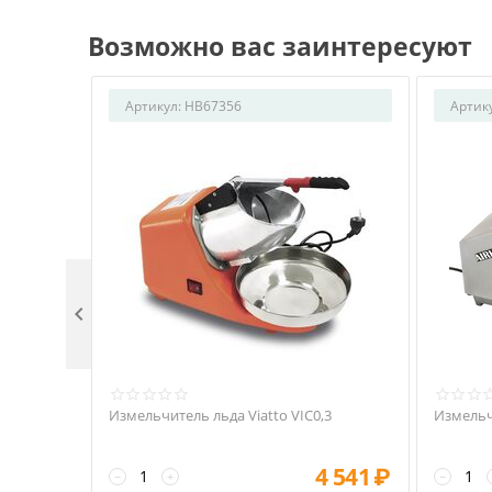
Возможно вас заинтересуют
Артикул:
HB67356
Артик

Измельчитель льда Viatto VIC0,3
Измельчи
4 541
₽
−
+
−