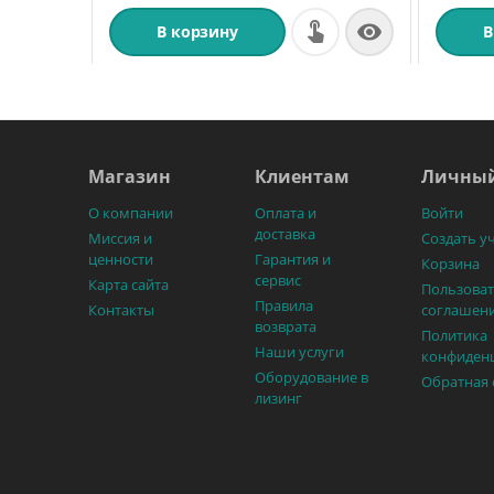

В корзину
В
Магазин
Клиентам
Личный
О компании
Оплата и
Войти
доставка
Миссия и
Создать у
ценности
Гарантия и
Корзина
сервис
Карта сайта
Пользоват
Правила
Контакты
соглашен
возврата
Политика
Наши услуги
конфиден
Оборудование в
Обратная 
лизинг