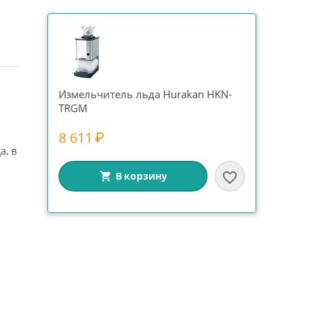
Измельчитель льда Hurakan HKN-
TRGM
8 611
₽
а, в
В корзину