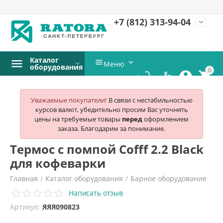
+7 (812)
313-94-04
expand_more
Каталог


Меню
оборудования
0




Уважаемые покупатели!
В связи с нестабильностью
курсов валют, убедительно просим Вас уточнять
цены на требуемые товары
перед
оформлением
заказа. Благодарим за понимание.
Термос с помпой Cofff 2.2 Black
для кофеварки
Главная
/
Каталог оборудования
/
Барное оборудование
Написать отзыв
/
Кофеварки
/
Артикул:
ЯЯЯ090823