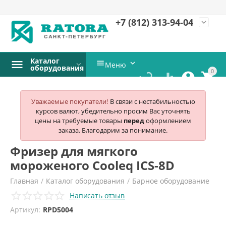
+7 (812)
313-94-04
expand_more
Каталог


Меню
оборудования
0




Уважаемые покупатели!
В связи с нестабильностью
курсов валют, убедительно просим Вас уточнять
цены на требуемые товары
перед
оформлением
заказа. Благодарим за понимание.
Фризер для мягкого
мороженого Cooleq ICS-8D
Главная
/
Каталог оборудования
/
Барное оборудование
Написать отзыв
/
Фризеры для мороженого
/
Cooleq
/
Артикул:
RPD5004