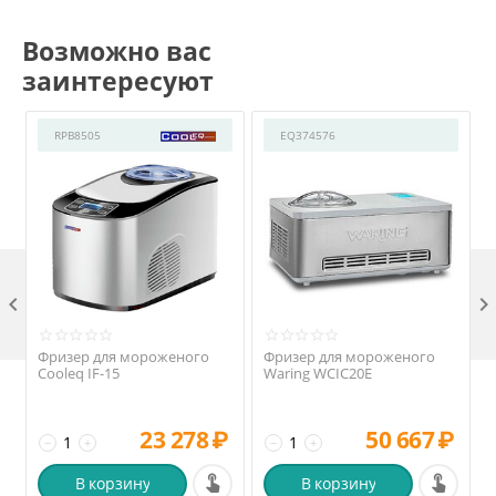
Возможно вас
заинтересуют
RPB8505
EQ374576

Фризер для мороженого
Фризер для мороженого
Cooleq IF-15
Waring WCIC20E
23 278
₽
50 667
₽
−
+
−
+
В корзину
В корзину