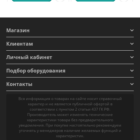
Магазин
Клиентам
Личный кабинет
Подбор оборудования
Контакты
Вся информация о товарах на сайте носит справочный
характер и не является публичной офертой в
соответствии с пунктом 2 статьи 437 ГК РФ.
Производитель может изменять технические
характеристики товара без предварительного
уведомления. При покупке настоятельно рекомендуем
уточнять у менеджеров наличие желаемых функций и
характеристик.