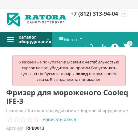
+7 (812)
313-94-04
expand_more
Каталог


Меню
оборудования
0




Уважаемые покупатели!
В связи с нестабильностью
курсов валют, убедительно просим Вас уточнять
цены на требуемые товары
перед
оформлением
заказа. Благодарим за понимание.
Фризер для мороженого Cooleq
IFE-3
Главная
/
Каталог оборудования
/
Барное оборудование
Написать отзыв
/
Фризеры для мороженого
/
Cooleq
/
Артикул:
RPB9013