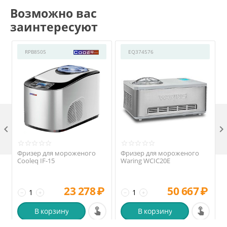
Возможно вас
заинтересуют
RPB8505
EQ374576

Фризер для мороженого
Фризер для мороженого
Cooleq IF-15
Waring WCIC20E
23 278
₽
50 667
₽
−
+
−
+
В корзину
В корзину