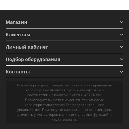
Магазин
Клиентам
Личный кабинет
Подбор оборудования
Контакты
Вся информация о товарах на сайте носит справочный
характер и не является публичной офертой в
соответствии с пунктом 2 статьи 437 ГК РФ.
Производитель может изменять технические
характеристики товара без предварительного
уведомления. При покупке настоятельно рекомендуем
уточнять у менеджеров наличие желаемых функций и
характеристик.