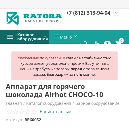
+7 (812)
313-94-04
expand_more
Каталог


Меню
оборудования
0




Уважаемые покупатели!
В связи с нестабильностью
курсов валют, убедительно просим Вас уточнять
цены на требуемые товары
перед
оформлением
заказа. Благодарим за понимание.
Аппарат для горячего
шоколада Airhot CHOCO-10
Главная
/
Каталог оборудования
/
Барное оборудование
Написать отзыв
/
Аппараты для горячего шоколада
/
Airhot
/
Артикул:
RP60052