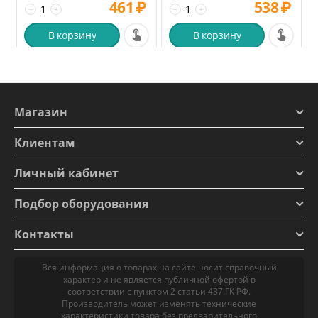
461
₽
538
₽
−
+
−
+
В корзину
В корзину
Магазин
Клиентам
Личный кабинет
Подбор оборудования
Контакты
Вся информация о товарах на сайте носит справочный
характер и не является публичной офертой в
соответствии с пунктом 2 статьи 437 ГК РФ.
Производитель может изменять технические
характеристики товара без предварительного