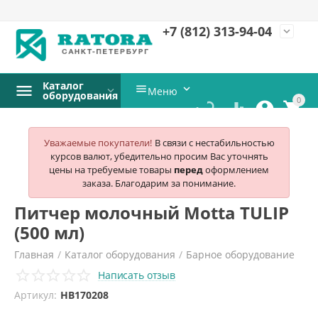
+7 (812)
313-94-04
expand_more
Каталог


Меню
оборудования
0




Уважаемые покупатели!
В связи с нестабильностью
курсов валют, убедительно просим Вас уточнять
цены на требуемые товары
перед
оформлением
заказа. Благодарим за понимание.
Питчер молочный Motta TULIP
(500 мл)
Главная
/
Каталог оборудования
/
Барное оборудование
Написать отзыв
/
Аксессуары и комплектующие для бара и кофейни
/
Артикул:
HB170208