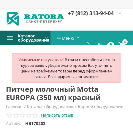
+7 (812)
313-94-04
expand_more
Каталог


Меню
оборудования
0




Уважаемые покупатели!
В связи с нестабильностью
курсов валют, убедительно просим Вас уточнять
цены на требуемые товары
перед
оформлением
заказа. Благодарим за понимание.
Питчер молочный Motta
EUROPA (350 мл) красный
Главная
/
Каталог оборудования
/
Барное оборудование
Написать отзыв
/
Аксессуары и комплектующие для бара и кофейни
/
Артикул:
HB170202