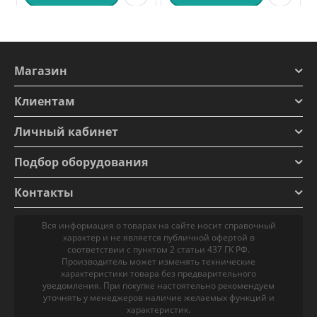
Магазин
Клиентам
Личный кабинет
Подбор оборудования
Контакты
Вся информация о товарах на сайте носит справочный
характер и не является публичной офертой в
соответствии с пунктом 2 статьи 437 ГК РФ.
Производитель может изменять технические
характеристики товара без предварительного
уведомления. При покупке настоятельно рекомендуем
уточнять у менеджеров наличие желаемых функций и
характеристик.