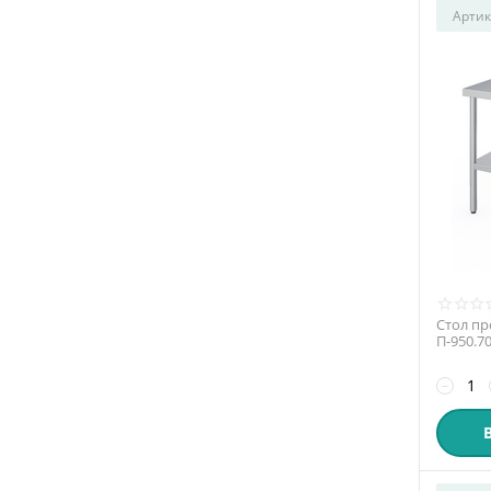
Артик
Стол пр
П-950.7
−