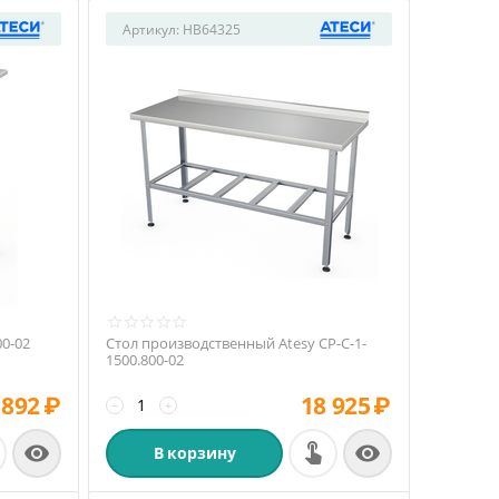
Артикул:
HB64325
00-02
Стол производственный Atesy СР-С-1-
1500.800-02
 892
₽
18 925
₽
−
+


В корзину