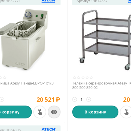
ул:
HB32771
Артикул:
HB74387
ица Atesy Панда-ЕВРО-1х1/3
Тележка сервировочная Atesy ТС
800.500.850-02
20 521
₽
20
+
−
+

В корзину
В корзину
ул:
HB64305