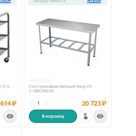
Артикул:
HB64315
-Л-3-
Стол производственный Atesy СР-
С-1800.800-02
 614
₽
20 723
₽
−
+


В корзину