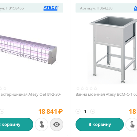
ул:
HB158455
Артикул:
HB64230
актерицидная Atesy ОБПИ-2-30-
Ванна моечная Atesy ВСМ-С-1.6
18 841
₽
18
+
−
+

В корзину
В корзину