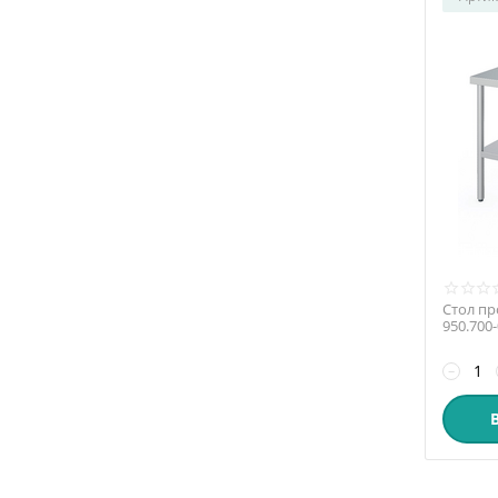
Стол пр
950.700
−