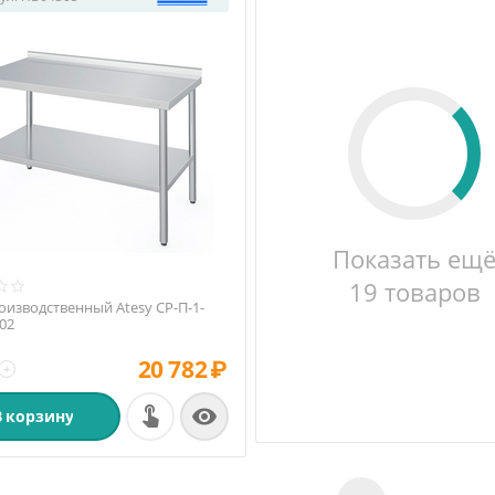
Показать ещ
19 товаров
оизводственный Atesy СР-П-1-
-02
20 782
₽
+

В корзину