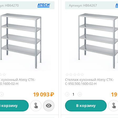
ул:
HB64270
Артикул:
HB64267
 кухонный Atesy СТК-
Стеллаж кухонный Atesy СТК-
00.1600-02-Н
С-950.500.1600-02-Н
19 093
₽
19
+
−
+

В корзину
В корзину