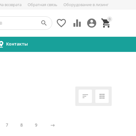
ла возврата
Обратная связь
Оборудование в лизинг
0





Контакты


7
8
9