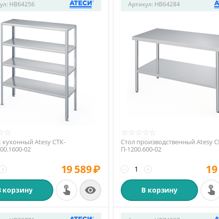
ул:
HB64256
Артикул:
HB64284
 кухонный Atesy СТК-
Стол производственный Atesy С
500.1600-02
П-1200.600-02
19 589
₽
19
+
−
+

В корзину
В корзину