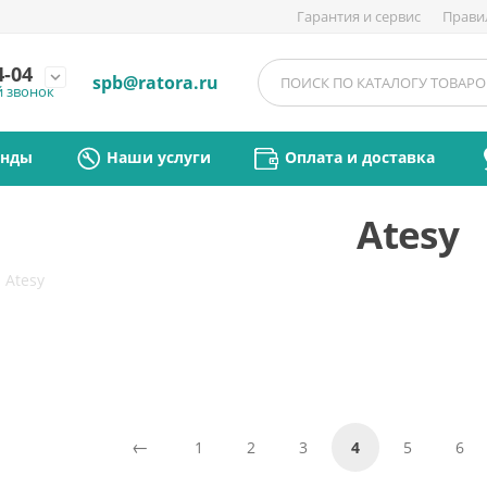
Гарантия и сервис
Прави
4-04
expand_more
spb@ratora.ru
й звонок
енды
Наши услуги
Оплата и доставка
Atesy
/
Atesy
1
2
3
4
5
6