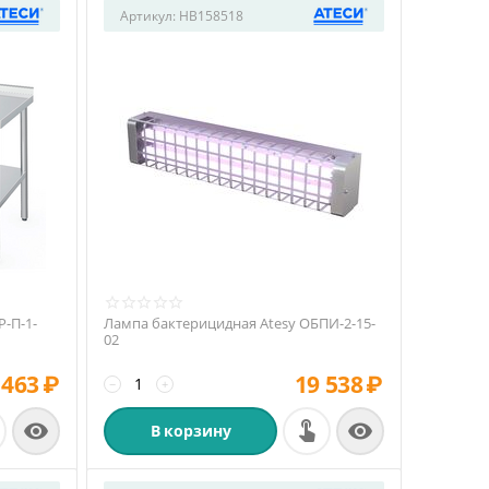
Артикул:
HB158518
Р-П-1-
Лампа бактерицидная Atesy ОБПИ-2-15-
02
 463
₽
19 538
₽
−
+


В корзину