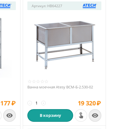
Артикул:
HB64227
Ванна моечная Atesy ВСМ-Б-2.530-02
 177
₽
19 320
₽
−
+


В корзину