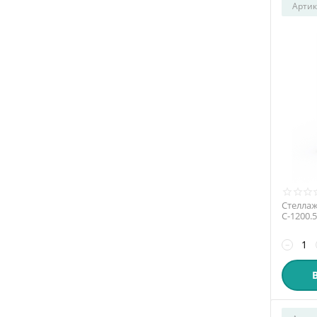
Артик
Стеллаж
С-1200.
−