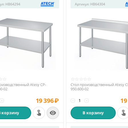
ул:
HB64294
Артикул:
HB64304
оизводственный Atesy СР-
Стол производственный Atesy С
00-02
950.600-02
19 396
₽
19
+
−
+

В корзину
В корзину