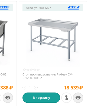
Артикул:
HB64277
30-02
Стол производственный Atesy СМ-
С-1200.600-02
 388
₽
18 539
₽
−
+


В корзину