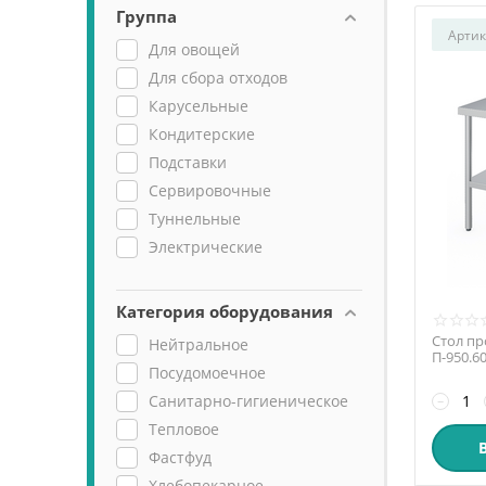
Группа
Артик
Для овощей
Для сбора отходов
Карусельные
Кондитерские
Подставки
Сервировочные
Туннельные
Электрические
Категория оборудования
Стол пр
Нейтральное
П-950.6
Посудомоечное
Санитарно-гигиеническое
−
Тепловое
Фастфуд
Хлебопекарное