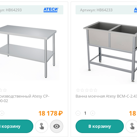
ул:
HB64293
Артикул:
HB64233
оизводственный Atesy СР-
Ванна моечная Atesy ВСМ-С-2.4
00-02
18 178
₽
18
+
−
+

В корзину
В корзину