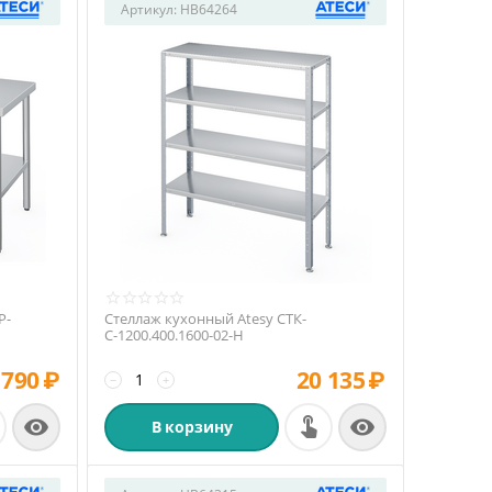
Артикул:
HB64264
Р-
Стеллаж кухонный Atesy СТК-
С-1200.400.1600-02-Н
 790
₽
20 135
₽
−
+


В корзину