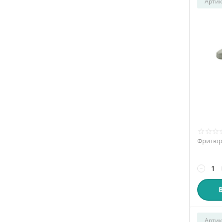
Артик
Фритюрн
−
Артик