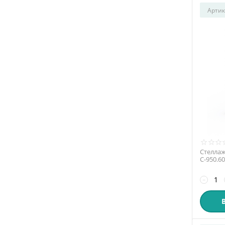
Артик
Стеллаж
С-950.6
−