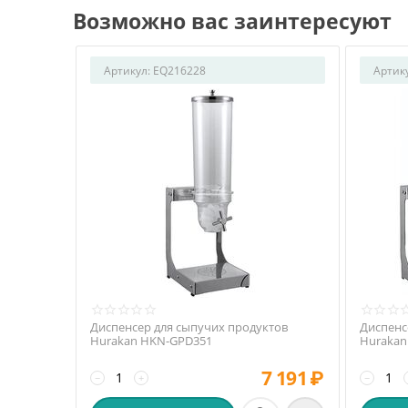
Возможно вас заинтересуют
Артикул:
EQ216228
Артик
Диспенсер для сыпучих продуктов
Диспенс
Hurakan HKN-GPD351
Hurakan
7 191
₽
−
+
−