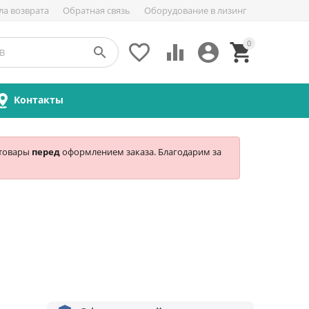
ла возврата
Обратная связь
Оборудование в лизинг
0





Контакты
 товары
перед
оформлением заказа. Благодарим за