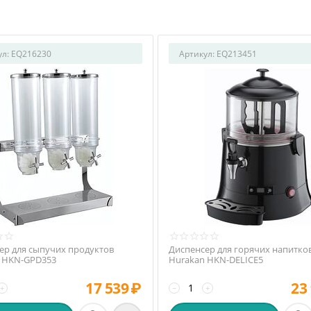
ул:
EQ216230
Артикул:
EQ213451
ер для сыпучих продуктов
Диспенсер для горячих напитко
 HKN-GPD353
Hurakan HKN-DELICE5
17 539
₽
23
+
−
+