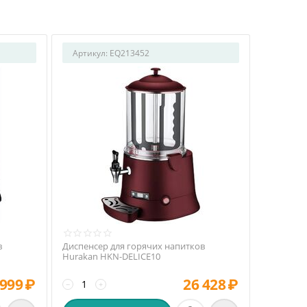
Артикул:
EQ213452
в
Диспенсер для горячих напитков
Hurakan HKN-DELICE10
 999
₽
26 428
₽
−
+