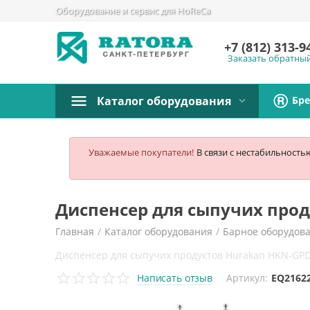
Оборудование и сервис для HoReCa
+7 (812)
313-9
Заказать обратны
Бр
Каталог оборудования
Уважаемые покупатели!
В связи с нестабильность
Диспенсер для сыпучих про
Главная
/
Каталог оборудования
/
Барное оборудов
Диспенсер для сыпучих продуктов Hurakan HKN-GP
Написать отзыв
Артикул:
EQ2162