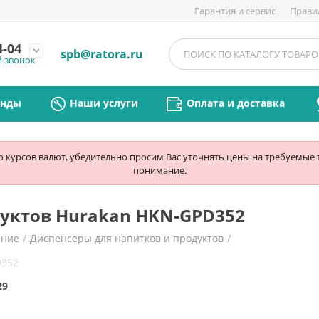
Гарантия и сервис
Прави
4-04
expand_more
spb@ratora.ru
й звонок
енды
Наши услуги
Оплата и доставка
ю курсов валют, убедительно просим Вас уточнять цены на требуемые
понимание.
дуктов Hurakan HKN-GPD352
ание
/
Диспенсеры для напитков и продуктов
/
D352
29