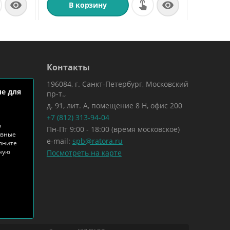


В корзину
Контакты
196084, г. Санкт-Петербург, Московский
е для
пр-т.,
д. 91, лит. А, помещение 8 Н, офис 200
+7 (812) 313-94-04
о
Пн-Пт 9:00 - 18:00 (время московское)
ивные
e-mail:
spb@ratora.ru
лните
тную
Посмотреть на карте